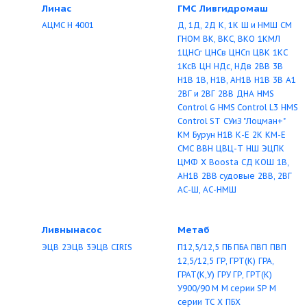
Control MPC-S
Control DC-S
Control MPC-E
Control MPC-F
MMS
SB, SBA
PF
KPC
NS
Scala
KPG
KPL
CMBE TWIN
Кристалл ОКТБ
Курс, НПО
ХЦМ
ХЦМ К
ХЦМ
КММ
КММ-В
КММ-Е
Станции КММ
КМШ
К
премиум
КММ-Х
КМ
КММ
Линас
ГМС Ливгидром
АЦМС Н 4001
Д, 1Д, 2Д
К, 1К
Ш и
ГНОМ
ВК, ВКС, ВКО
1ЦНСг
ЦНСв
ЦНСп
Ц
1КсВ
ЦН
НДс, НДв
2