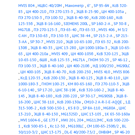
MVI
Multivert MVIE
Multivert
MVIL
Multivert MVIS
Rexa FIT
Rexa PRO
SCP
Star-RSD
Star-
STG
Star-Z
Star-Z NOVA
Stratos ECO-Z
Stratos GIGA
Stratos PICO
Stratos-D
Stratos-Z
TOP-RL
TOP-S
TOP-
SD
TOP-STG
TOP-STGD
TOP-
Z
VeroLine-IP-E
VeroLine-IP-Z
VeroLine-IPH-O
VeroLine-IPH-
W
VeroLine-IPL
VeroLine-IPS
VeroNorm NPG
VeroTwin-DP-E
VeroTwin-DPL
Yonos MAXO
Yonos MAXO-D
Yonos PICO
Yonos PICO-D
Stratos
Drain
MTC
Drain STS 40
Drain TC 40
Drain TP...-AM
EMU 6"
EMU SR
Geniax
Heatfixx
Helix FIRST V
RexaCut FIT
EMHIL
EMU 8"