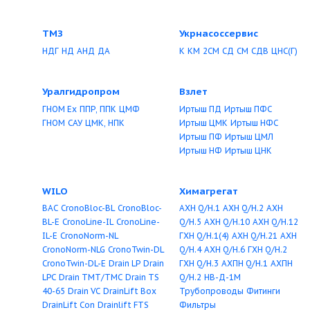
Пензагрореммаш
Пинский ОМЗ
ВВН
ЦНС, ЦНСГ
ЦНС(Г)
АНС
ДС 125
ЦНС(Г)
ЦНСН(т)
Пищевые насосы
Пищмашсервис
РПА
ОНЦ
ОНЦс
ХМ
ХМC
ОНВ
АН1В113/6(1)
О
ОНЦВ
ОНЛБ
ВКС
ОНЛ
ОНР
АН1ВС
ОНВП
АПНВ
ОНП
ХМС (ОНЦС)
ХМс
ОНЦ1
ОНЦ1-С
ОНЦ1
ОНЦ1-ОХ
ОНЦ1-25М
НВД
АНШ
ШНК
Диспергаторы
ГМ
Помпа
Промприбор
КМ
КМЛ
ОНЦ
СМ
КМГШ
К
К-Е-м
КМC
КМ-СЦ
КМЛГШ
Каскад
ВРН (ЦВЦ)
АСВН-80А-Е
БШМ
НБ
УНМ-40С
К
КМЛ
АИР