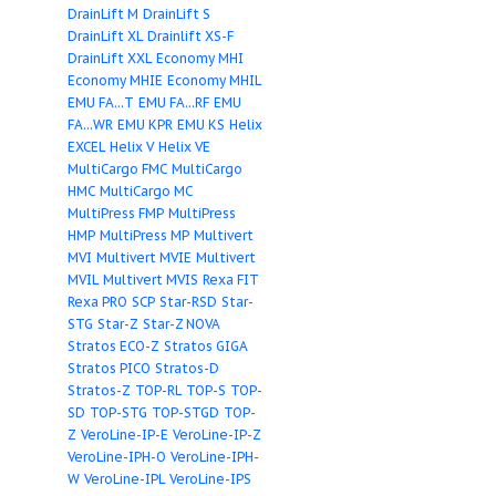
Римос-Импэкс
Сумская насосна
техника
Х, АХ
Д
ПЭ
ЦН
Д
ВВН
КсВ
К
ТМЗ
Укрнасоссервис
НДГ
НД
АНД
ДА
К
КМ
2СМ
СД
СМ
СД
Уралгидропром
Взлет
ГНОМ Ex
ППР, ППК
ЦМФ
Иртыш ПД
Иртыш П
ГНОМ
САУ
ЦМК, НПК
Иртыш ЦМК
Иртыш 
Иртыш ПФ
Иртыш Ц
Иртыш НФ
Иртыш Ц
WILO
Химагрегат