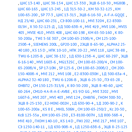
FLA-1
FLA-2
Jet FWJ
Jet HWJ
Jet WJ
RexaCut PRO
RexaLift
FIT L
RWN 1500
Safe
Sevio
ACT
Sevio AIR
Sevio MIX DM
Sub TWI 4-..-B
Sub TWI 6-..-B
Sub TWI 8-..-B
Sub TWU 3
Sub
TWU 3 HS
Sub TWU 4
Sub
TWU 4-QC
Sub TWU 6-..-B
Sub
TWU 8-..-B
EMU
Наиболее часто запрашиваемые
продукты
,
,
,
,
,
MVIS 804
НЦВС-40/20М
Манометр
6"
SP 95-6N
К
,
,
,
,
85
ЦН 400-210
ПЭ 270-135-3
ЭЦВ 8-25-90
ЦН 400
,
,
,
ПЭ 270-150-3
ПЭ 100-32
ЭЦВ 8-40-90
КсВ 200-160
,
,
,
,
125-55б
ЭЦВ 8-16-160
SIEMENS 200L
SP 160-2-A