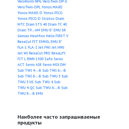
BAC
CronoBloc-BL
CronoBloc-
АХН Q/H.1
АХН Q/H.2
BL-E
CronoLine-IL
CronoLine-
Q/H.5
АХН Q/H.10
АХ
IL-E
CronoNorm-NL
ГХН Q/H.1(4)
АХН Q/
CronoNorm-NLG
CronoTwin-DL
Q/H.4
АХН Q/H.6
ГХН
CronoTwin-DL-E
Drain LP
Drain
ГХН Q/H.3
АХПН Q/H.
LPC
Drain TMT/TMC
Drain TS
Q/H.2
НВ-Д-1М
40-65
Drain VC
DrainLift Box
Трубопроводы
Фит
DrainLift Con
Drainlift FTS
Фильтры
DrainLift M
DrainLift S
DrainLift XL
Drainlift XS-F
DrainLift XXL
Economy MHI
Economy MHIE
Economy MHIL
EMU FA…T
EMU FA...RF
EMU
FA...WR
EMU KPR
EMU KS
Helix
EXCEL
Helix V
Helix VE
MultiCargo FMC
MultiCargo
HMC
MultiCargo MC
MultiPress FMP
MultiPress
HMP
MultiPress MP
Multivert