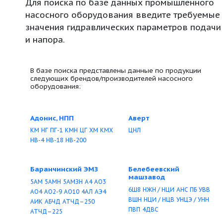
Для поиска по базе данных промышл
насосного оборудования введите тр
значения гидравлических параметров
и напора.
В базе поиска представлены данные по проду
следующих брендов/производителей насосно
оборудования:
Адонис, НПП
Аверт
КМ
НГ
ПГ-1
КМН
ЦГ
ХМ
КМХ
ЦНЛ
НВ-4
НВ-18
НВ-200