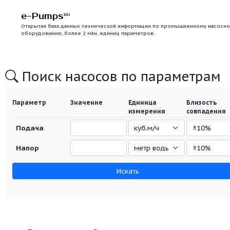
e-Pumps
RU
Открытая база данных технической информации по промышлен
оборудованию, более 2 млн. единиц параметров.
Поиск насосов по параме
Параметр
Значение
Единица
Бл
измерения
со
Подача
Напор
Искать