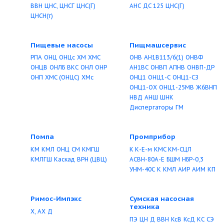
Московский насосный
Насосный завод
завод
Х, ТХ
ЦГМ
Х
ХМ
БН
ЦМФ
ЦМК, ЦМФ
ЦМК,
ЦМФ
НПО ТехноХим
Pedrollo
Х
АХ
ХО
АХО
2CP
2СR
3CP
3СR
4BL
4FK
4PD
4SK
4SR
4С
6SR
AL-RED
BC
BETT
CKR
CP
D
DC
F
FG
HF
JSW
MC
MK
NGA
NK
PLURIJET
PMC
PQ
PQ
NGA
PV
PVCX
PVXC
R
TOP
TOP FLOOR
TOP
TOP VORTEX
TRITUS
ZD
ZX