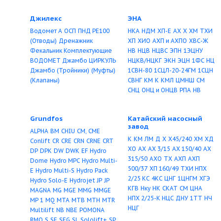
Баранчинский ЭМЗ
Белебеевский
машзавод
5АМ
5АМН
5АМЗН
А4
АО3
6Ш8
НЖН / НЦИ
АНС
АО4
АО2-9
АО10
4АЛ
АЭ4
ВШН
НЦИ / НЦВ
УНЦ
АИК
АБЧД
АТЧД–250
ПВП
4ДВС
АТЧД–225
Джилекс
ЭНА
Водомет А
ОСП
ПНД РЕ100
НКА
НДМ
ХП-Е
АХ
Х
(Отводы)
Дренажник
ХП
ХИО
АХП и АХПО
Фекальник
Комплектующие
НВ
НЦВ
НЦВС
ЭПН
1
ВОДОМЕТ
Джамбо
ЦИРКУЛЬ
НЦКВ/НЦКГ
ЭКН
ЭЦ
Джамбо
(Тройники)
(Муфты)
1СВН-80
1СЦЛ-20-2
(Клапаны)
СВНГ
КМ
К
КМЛ
ЦМ
СНЦ
ОНЦ и ОНЦВ
РП
Grundfos
Катайский насо