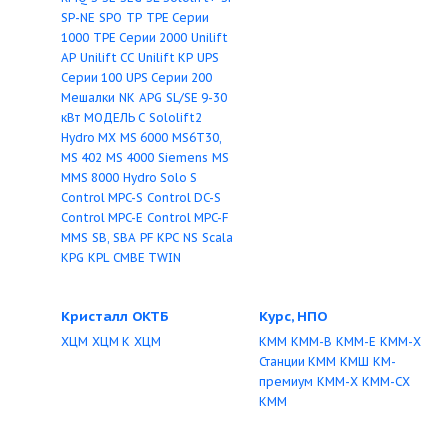
завод
ALPHA
BM
CHIU
CM, CME
К
КМ
ЛМ
Д
Х
Х45/2
Conlift
CR
CRE
CRN
CRNE
CRT
ХО
АХ
АХ 3/15
АХ 1
DP
DPK
DW
DWK
EF
Hydro
315/50
АХО
ТХ
АХП
Dome
Hydro MPC
Hydro Multi-
500/37
ХП 160/49
Т
E
Hydro Multi-S
Hydro Pack
2/25
КС
4КС
ЦНГ
1Ц
Hydro Solo-E
Hydrojet JP
JP
КГВ
Нку
НК
СКАТ
СМ
MAGNA
MG
MGE
MMG
MMGE
НПХ 2/25-К
НЦС
ДНУ
MP 1
MQ
MTA
MTB
MTH
MTR
НЦГ
Multilift
NB
NBE
POMONA
RMQ
S
SE
SEG
SL
Sololift+
SP
SP-NE
SPO
TP
TPE Серии
1000
TPE Серии 2000
Unilift
AP
Unilift CC
Unilift KP
UPS
Серии 100
UPS Серии 200
Мешалки
NK
APG
SL/SE 9-30
кВт
МОДЕЛЬ C
Sololift2
Hydro MX
MS 6000
MS6T30,
MS 402
MS 4000
Siemens
MS
MMS 8000
Hydro Solo S