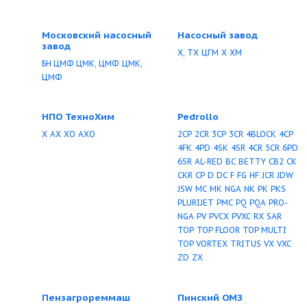
Н1В
1В, Н1В, АН1В
Н
2ВГ и 2ВГ
2ВВ
ДНА
Control G
HMS Contro
Control ST
СУиЗ "Ло
КМ
Бурун Н1В
К-Е
2
СМС
ВВН
ЦВЦ-Т
НШ
ЦМФ
Х
Boosta
СД
АН1В
2ВВ судовые
АС-Ш, АС-НМШ
Ливнынасос
Метаб
ЭЦВ
2ЭЦВ
3ЭЦВ
CIRIS
П12,5/12,5
ПБ
ПБА
П
12,5/12,5
ГР, ГРТ(К)
ГРАТ(К,У)
ГРУ
ГР, ГРТ
У900/90
М
М серии 
серии ТС
Х
ПБХ