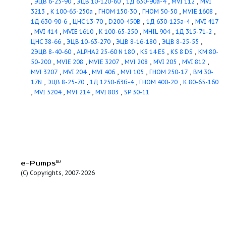
,
,
,
,
MG71B
ПЭ 270-125-3
ПЭ 65-40
ПЭ 65-53
MVIS 406
,
,
,
,
C-AH
ПЭ 150-63
ПЭ 150-53
ЦНС 38-44
SP 215-2-A
,
,
,
,
,
3-AA
SP 30-7
MVIS 210
ЭЦВ 10-65-100
ПЭ 65-32
,
,
,
,
130б
ЭЦВ 8-40-35
ЦНС 13-280
ЦН 1000-180а-3
ЭЦ
,
,
,
,
65
ЦН 400-210а
MVIS 409
ЦН 400-105б
КсВ 320-1
,
,
,
,
,
10-65-150
6Ш8
КсВ 125-55
MG71A
ГНОМ 50-25
S
,
,
,
ПЭ 100-53
ЭЦВ 8-40-160
ЦН 400-210б
НД 100/250
,
,
,
,
,
ЦН 400-105
ЭЦВ 8-40-70
КсВ 200-250
MVIS 410
,
,
,
,
КсД 120-55
КсВ 200-130
ЭЦВ 8-40-125
ЭЦВ 8-40-
,
,
,
1000-180-3
ГНОМ 100-25
КМ 80-65-160
ПЭ 270-11
,
,
,
,
6-10-140
SP 17-20
ЦНС 38-198
КсВ 320-160-2
ЭЦВ
,
,
,
,
145
ЭЦВ 8-40-180
КсВ 200-220
SP 30-17
MG90SB
,
,
,
16-200
ЦНС 38-110
КсВ 200-130а
CM10-2 A-R-I-E-
,
,
,
,
315-50б-2
КсВ 500-150-1
KS 8 D
SP 8A-110
MG80
,
,
,
,
13-210
ЭЦВ 8-40-150
MG132SD
ЦНС 13-105
1К 65
,
,
,
,
,
MVI 1604-6
GE 173 F
HWJ 20 L 204
MG112MC
КсВ 
,
,
,
,
1
КсВ 500-85-1
Кс 12-50
MG100LC
СМ 100-65-250
,
,
,
,
50/110-3/2
ЦНС 13-175
DL-E 40/200-7,5/2
ОНВ6М
,
,
,
,
ЦНС 13-140
ЦНС 38-154
ЦНС 13-350
ЭЦВ 6-10-50